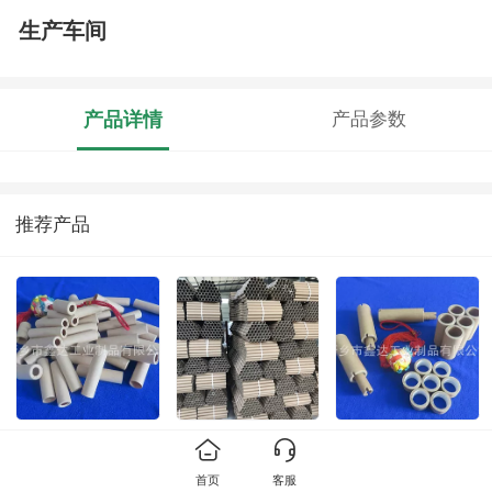
生产车间
产品详情
产品参数
推荐产品
电池牛皮纸管
生产车间
碳带纸管价格
首页
客服